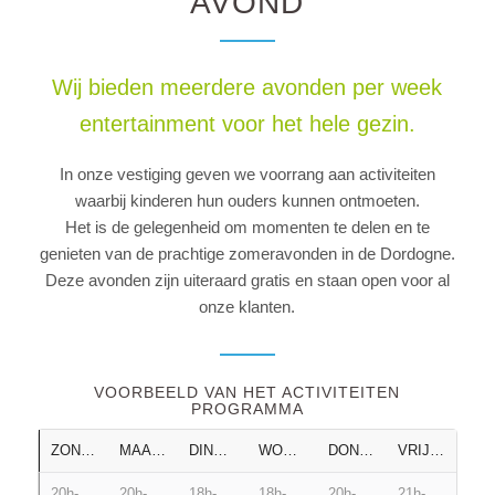
AVOND
Wij bieden meerdere avonden per week
entertainment voor het hele gezin.
In onze vestiging geven we voorrang aan activiteiten
waarbij kinderen hun ouders kunnen ontmoeten.
Het is de gelegenheid om momenten te delen en te
genieten van de prachtige zomeravonden in de Dordogne.
Deze avonden zijn uiteraard gratis en staan open voor al
onze klanten.
VOORBEELD VAN HET ACTIVITEITEN
PROGRAMMA
ZONDAG
MAANDAG
DINSDAG
WOENSDAG
DONDERDAG
VRIJDAG
20h-
20h-
18h-
18h-
20h-
21h-