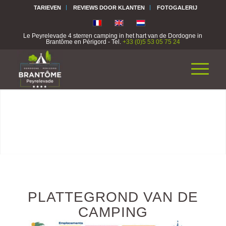
TARIEVEN
REVIEWS DOOR KLANTEN
FOTOGALERIJ
Le Peyrelevade 4 sterren camping in het hart van de Dordogne in
Brantôme en Périgord - Tel.
+33 (0)5 53 05 75 24
PLATTEGROND VAN DE
CAMPING