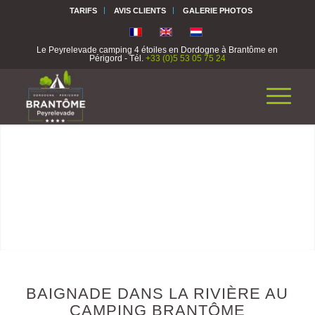
TARIFS
AVIS CLIENTS
GALERIE PHOTOS
Le Peyrelevade camping 4 étoiles en Dordogne à Brantôme en
Périgord - Tél.
+33 (0)5 53 05 75 24
BAIGNADE DANS LA RIVIÈRE AU
CAMPING BRANTÔME